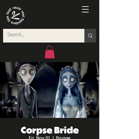
Corpse Bride
Fri, Nov 01
  |  
Brugge