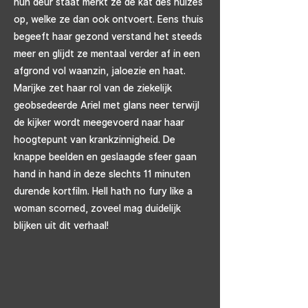
hun deur staat merkt ze de kat des huizes
op, welke ze dan ook ontvoert. Eens thuis
begeeft haar gezond verstand het steeds
meer en glijdt ze mentaal verder af in een
afgrond vol waanzin, jaloezie en haat.
Marijke zet haar rol van de ziekelijk
geobsedeerde Ariel met glans neer terwijl
de kijker wordt meegevoerd naar haar
hoogtepunt van krankzinnigheid. De
knappe beelden en geslaagde sfeer gaan
hand in hand in deze slechts 11 minuten
durende kortfilm. Hell hath no fury like a
woman scorned, zoveel mag duidelijk
blijken uit dit verhaal!