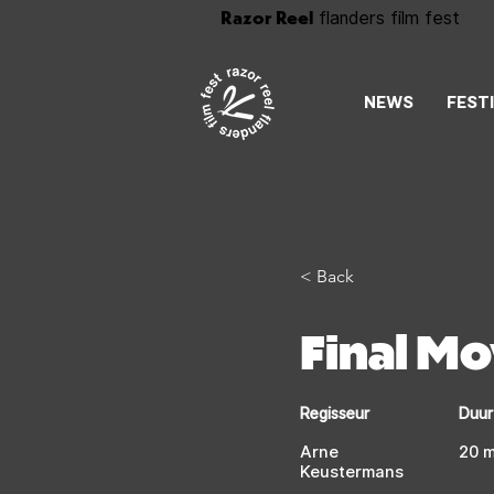
Razor Reel
flanders film fest
NEWS
FEST
< Back
Final M
Regisseur
Duur
Arne
20 m
Keustermans