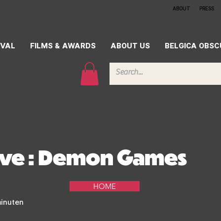
ABOUT
PRESS
IVAL
FILMS & AWARDS
ABOUT US
BELGICA OBS
ove : Demon Games
HOME
inuten