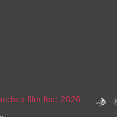
landers film fest 2026
er