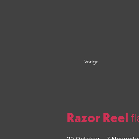
Vorige
Razor Reel
f
29 October - 7
Novemb