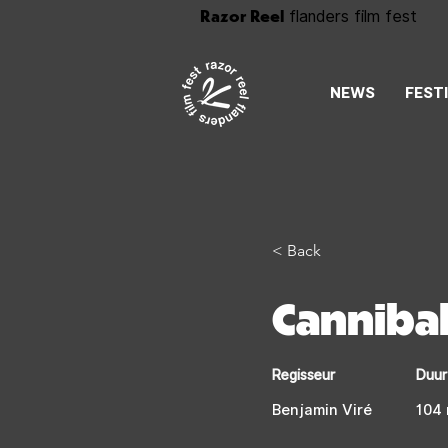
Razor Reel
flanders film fest
NEWS
FEST
< Back
Canniba
Regisseur
Duur
Benjamin Viré
104 