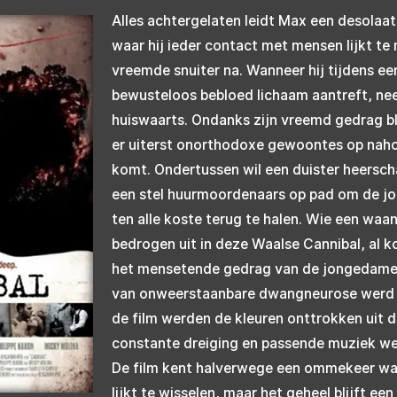
Alles achtergelaten leidt Max een desolaa
waar hij ieder contact met mensen lijkt te
vreemde snuiter na. Wanneer hij tijdens een
bewusteloos bebloed lichaam aantreft, n
huiswaarts. Ondanks zijn vreemd gedrag blij
er uiterst onorthodoxe gewoontes op nahoud
komt. Ondertussen wil een duister heerschap
een stel huurmoordenaars op pad om de j
ten alle koste terug te halen. Wie een wa
bedrogen uit in deze Waalse Cannibal, al k
het mensetende gedrag van de jongedame 
van onweerstaanbare dwangneurose werd z
de film werden de kleuren onttrokken uit
constante dreiging en passende muziek wee
De film kent halverwege een ommekeer waar
lijkt te wisselen, maar het geheel blijft ee