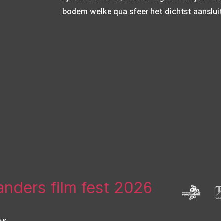
bodem welke qua sfeer het dichtst aansluit 
landers film fest 2026
er