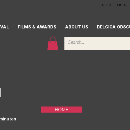
ABOUT
PRESS
IVAL
FILMS & AWARDS
ABOUT US
BELGICA OBS
l
HOME
minuten