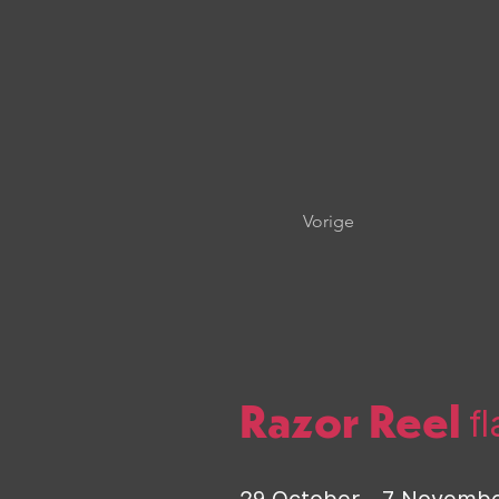
Vorige
Razor Reel
f
29 October - 7
Novemb