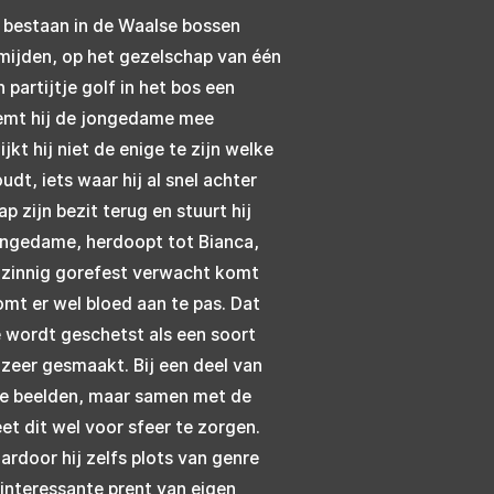
t bestaan in de Waalse bossen
 mijden, op het gezelschap van één
 partijtje golf in het bos een
eemt hij de jongedame mee
kt hij niet de enige te zijn welke
t, iets waar hij al snel achter
 zijn bezit terug en stuurt hij
ongedame, herdoopt tot Bianca,
anzinnig gorefest verwacht komt
omt er wel bloed aan te pas. Dat
wordt geschetst als een soort
eer gesmaakt. Bij een deel van
 de beelden, maar samen met de
t dit wel voor sfeer te zorgen.
door hij zelfs plots van genre
n interessante prent van eigen