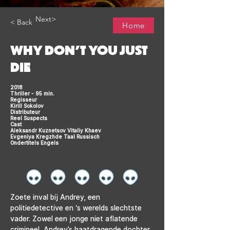
Next>
< Back
Home
WHY DON’T YOU JUST
DIE
2018
Thriller - 95 min.
Regisseur
Kirill Sokolov
Distributeur
Reel Suspects
Cast
Aleksandr Kuznetsov Vitaliy Khaev
Evgeniya Kregzhde Taal Russisch
Ondertitels Engels
Zoete inval bij Andrey, een 
politiedetective en ‘s werelds slechtste 
vader. Zowel een jonge niet aflatende 
crimineel, Andrey’s haatdragende dochter 