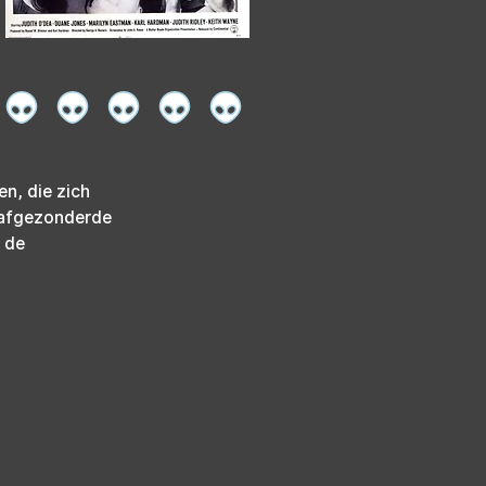
n, die zich 
 afgezonderde 
 de 