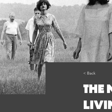
< Back
THE 
LIVI