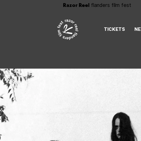
Razor Reel
flanders film fest
TICKETS
N