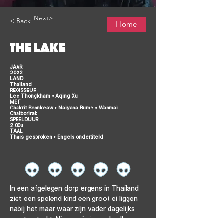
Next>
< Back
Home
THE LAKE
JAAR
2022
LAND
Thailand
REGISSEUR
Lee Thongkham • Aqing Xu
MET
Chakrit Boonkeaw • Naiyana Bume • Wanmai
Chatborirak
SPEELDUUR
2.00u
TAAL
Thais gesproken • Engels ondertiteld
In een afgelegen dorp ergens in Thailand 
ziet een spelend kind een groot ei liggen 
nabij het maar waar zijn vader dagelijks 