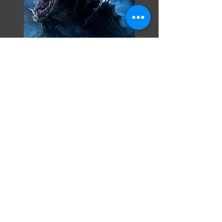
Razor Reel
flanders film fest 2026
29 October - 7
November
Magdalenastraat 30, 8200 Bruges,