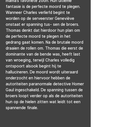
mama’s favoriete zoon. Hun ultieme 
fantasie is de perfecte moord te plegen. 
Wanneer Charles verliefd begint te 
worden op de serveerster Geneviève 
onstaat er spanning tus- sen de broers. 
Thomas denkt dat hierdoor hun plan om 
de perfecte moord te plegen in het 
gedrang gaat komen. Na de brutale moord 
draaien de rollen om. Thomas die eerst de 
dominante van de bende was, heeft last 
van wroeging, terwijl Charles volledig 
ontspoort alsook begint hij te 
hallucineren. De moord wordt uiteraard 
onderzocht en hiervoor hebben de 
autoriteiten paranormale detective Homer 
Gaul ingeschakeld. De spanning tussen de 
broers loopt verder op als de autoriteiten 
hun op de hielen zitten wat leidt tot een 
spannende finale.