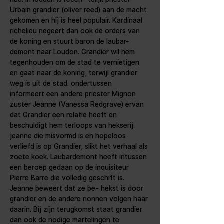
Urbain grandier (oliver reed) aan de macht 
gekomen en hij is heel populair. Kardinaal 
richelieu negeert dan ook de orders van 
de koning en stuurt baron de laubar- 
demont naar Loudon. Grandier wil hem 
tegenhouden om de stad te vernietigen 
en gaat naar de koning, terwijl grandier 
weg is uit de stad. ondertussen 
informeert een andere priester Mignon 
zuster Jeanne (Vanessa Redgrave) ervan 
dat Grandier een relatie heeft en 
beschuldigt hem terloops van hekserij. 
jeanne die misvormd is en hopeloos 
verliefd is op Grandier, slikt het verhaal als 
zoete koek. Laubardemont heeft intussen 
een beroep gedaan op de inquisiteur 
Pierre Barre die volledig geschift is. 
Jeanne beweert dat ze be- hekst is door 
grandier en de andere nonnen volgen haar 
daarin. Bij zijn terugkomst staat grandier 
dan ook de nodige martelingen te 