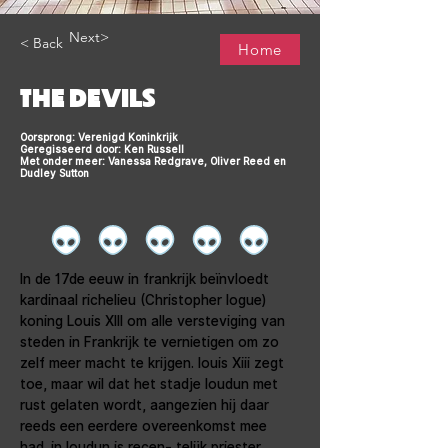
Next>
< Back
Home
THE DEVILS
Oorsprong: Verenigd Koninkrijk
Geregisseerd door: Ken Russell
Met onder meer: Vanessa Redgrave, Oliver Reed en
Dudley Sutton
In de 17de eeuw in frankrijk beïnvloedt 
kardinaal richelieu (Christopher logue) 
koning Louis XIII om alle versteviging van 
steden in Frankrijk te vernietigen om zo 
zelf meer macht te krijgen. louis Xiii zegt 
toe, maar wil dat het stadje loudun met 
rust gelaten wordt, aangezien hij daar 
reeds een eerdere overeenkomst mee 
had. in loudun is recen- telijk priester 