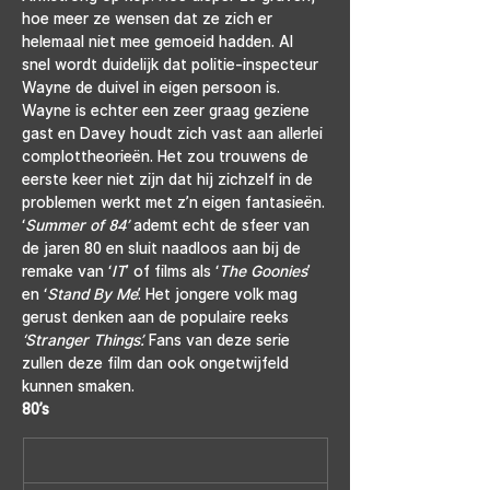
hoe meer ze wensen dat ze zich er 
helemaal niet mee gemoeid hadden. Al 
snel wordt duidelijk dat politie-inspecteur 
Wayne de duivel in eigen persoon is. 
Wayne is echter een zeer graag geziene 
gast en Davey houdt zich vast aan allerlei 
complottheorieën. Het zou trouwens de 
eerste keer niet zijn dat hij zichzelf in de 
problemen werkt met z’n eigen fantasieën.
‘
Summer of 84’ 
ademt echt de sfeer van 
de jaren 80 en sluit naadloos aan bij de 
remake van ‘
IT
’ of films als ‘
The Goonies
’ 
en ‘
Stand By Me
’. Het jongere volk mag 
gerust denken aan de populaire reeks 
‘Stranger Things’. 
Fans van deze serie 
zullen deze film dan ook ongetwijfeld 
kunnen smaken.
80’s