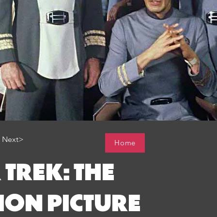
Next>
Home
 TREK: THE
ION PICTURE