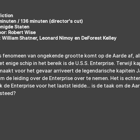
iction
inuten / 136 minuten (director's cut)
enigde Staten
or: Robert Wise
 William Shatner, Leonard Nimoy en DeForest Kelley
s fenomeen van ongekende grootte komt op de Aarde af, all
t enige schip in het bereik is de U.S.S. Enterprise. Terwijl k
rmaakt voor het gevaar arriveert de legendarische kapitein J
m de leiding over de Enterprise over te nemen. Het is echter 
k de Enterprise voor het laatst leidde... is de taak om de Aa
esteed?