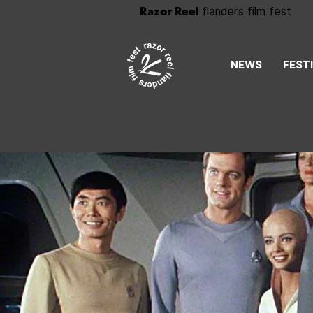
Razor Reel
flanders film fest
NEWS
FEST