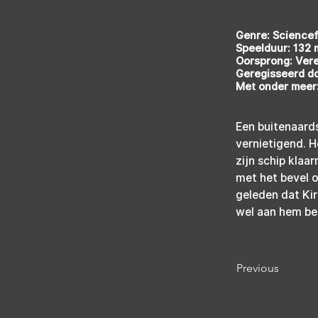
Genre: Sciencef
Speelduur: 132 m
Oorsprong: Ver
Geregisseerd do
Met onder meer:
Een buitenaard
vernietigend. He
zijn schip klaa
met het bevel o
geleden dat Kir
wel aan hem b
Previous