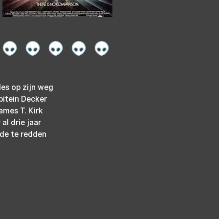
es op zijn weg 
apitein Decker 
ames T. Kirk 
al drie jaar 
rde te redden 