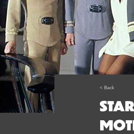
< Back
STAR
MOT