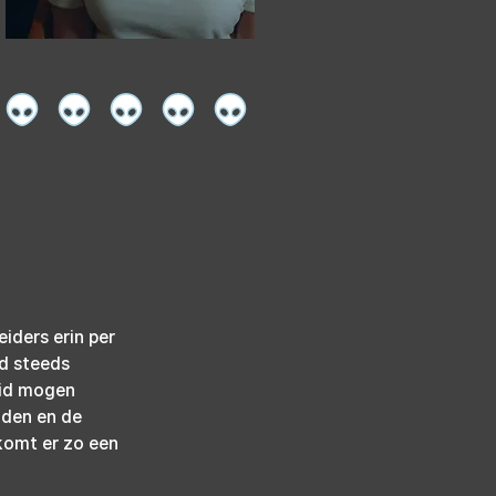
iders erin per 
d steeds 
eid mogen 
den en de 
komt er zo een 