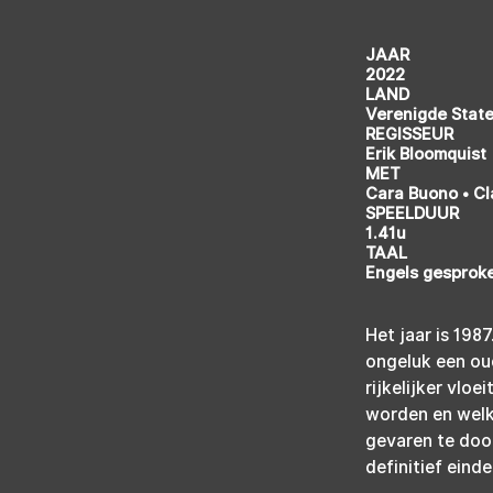
JAAR
2022
LAND
Verenigde Stat
REGISSEUR
Erik Bloomquist
MET
Cara Buono • Cl
SPEELDUUR
1.41u
TAAL
Engels gesproke
Het jaar is 198
ongeluk een oud
rijkelijker vlo
worden en welk
gevaren te door
definitief eind