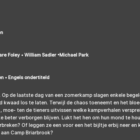
en
are Foley • William Sadler •Michael Park
n • Engels ondertiteld
7. Op de laatste dag van een zomerkamp slagen enkele begele
 kwaad los te laten. Terwijl de chaos toeneemt en het bloe
eit, moe- ten de tieners uitvissen welke kampverhalen verspr
e beter verborgen blijven. Lukt het hen om hun mond te hou
breken? Of leggen ze een voor een het bijltje erbij neer en 
e aan Camp Briarbrook?