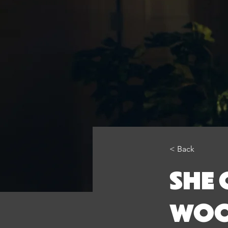
< Back
SHE 
WOO