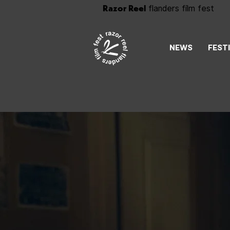
Razor Reel
flanders film fest
NEWS
FEST