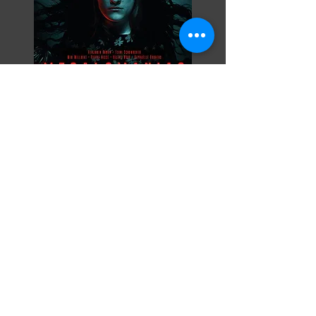
Razor Reel
flanders film fest 2026
29 October - 7
November