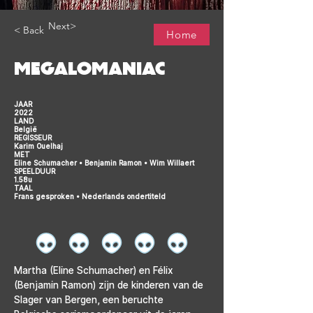
Next>
< Back
Home
MEGALOMANIAC
JAAR
2022
LAND
België
REGISSEUR
Karim Ouelhaj
MET
Eline Schumacher • Benjamin Ramon • Wim Willaert
SPEELDUUR
1.58u
TAAL
Frans gesproken • Nederlands ondertiteld
Martha (Eline Schumacher) en Félix 
(Benjamin Ramon) zijn de kinderen van de 
Slager van Bergen, een beruchte 