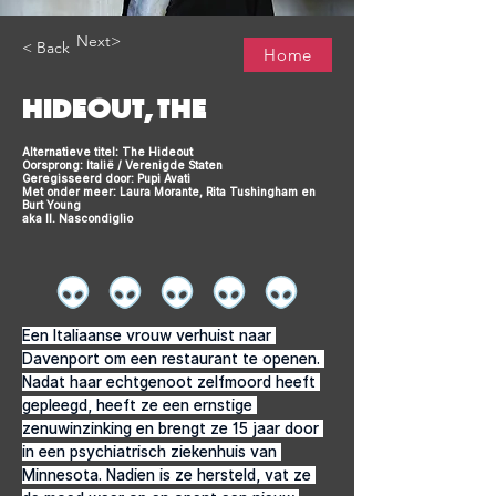
Next>
< Back
Home
HIDEOUT, THE
Alternatieve titel: The Hideout
Oorsprong: Italië / Verenigde Staten
Geregisseerd door: Pupi Avati
Met onder meer: Laura Morante, Rita Tushingham en
Burt Young
aka Il. Nascondiglio
Een Italiaanse vrouw verhuist naar 
Davenport om een restaurant te openen. 
Nadat haar echtgenoot zelfmoord heeft 
gepleegd, heeft ze een ernstige 
zenuwinzinking en brengt ze 15 jaar door 
in een psychiatrisch ziekenhuis van 
Minnesota. Nadien is ze hersteld, vat ze 