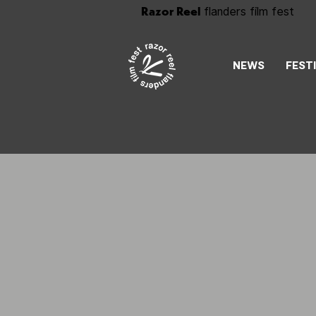
Razor Reel
flanders film fest
NEWS
FEST