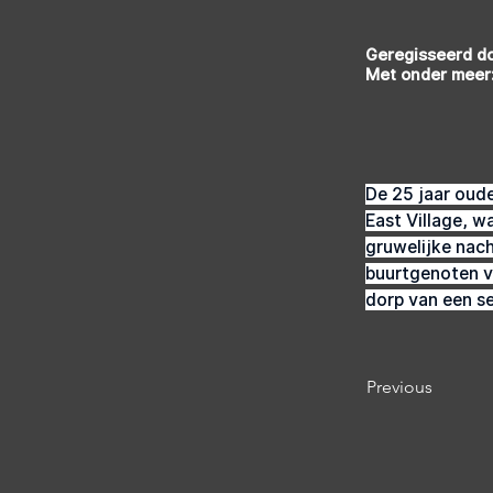
Geregisseerd d
Met onder meer
De 25 jaar oud
East Village, w
gruwelijke nach
buurtgenoten v
dorp van een s
Previous