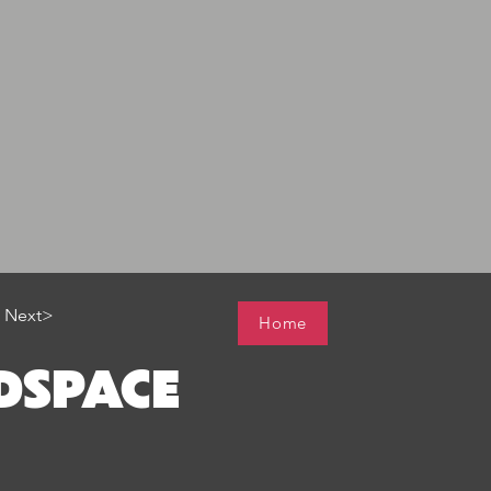
Next>
Home
DSPACE