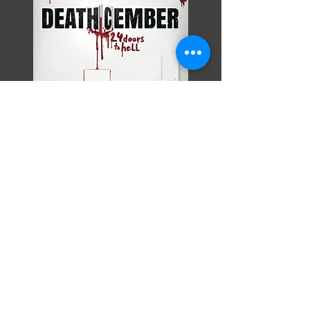
Razor Reel
flanders film fest 2026