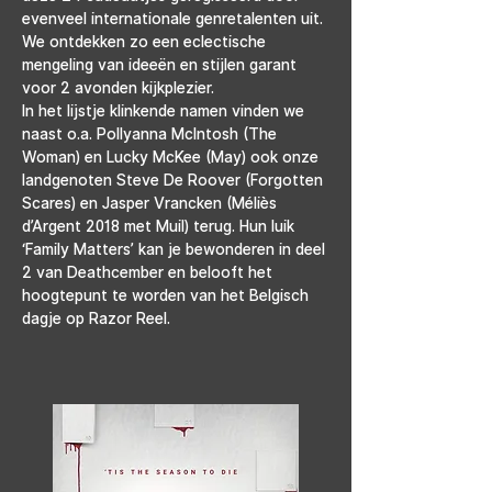
evenveel internationale genretalenten uit. 
We ontdekken zo een eclectische 
mengeling van ideeën en stijlen garant 
voor 2 avonden kijkplezier.
In het lijstje klinkende namen vinden we 
naast o.a. Pollyanna McIntosh (The 
Woman) en Lucky McKee (May) ook onze 
landgenoten Steve De Roover (Forgotten 
Scares) en Jasper Vrancken (Méliès 
d’Argent 2018 met Muil) terug. Hun luik 
‘Family Matters’ kan je bewonderen in deel 
2 van Deathcember en belooft het 
hoogtepunt te worden van het Belgisch 
dagje op Razor Reel.