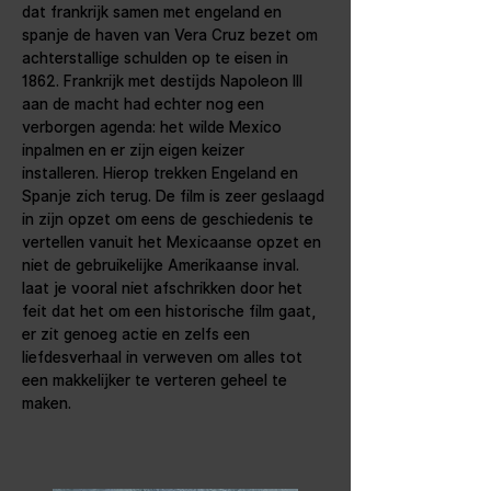
dat frankrijk samen met engeland en 
spanje de haven van Vera Cruz bezet om 
achterstallige schulden op te eisen in 
1862. Frankrijk met destijds Napoleon III 
aan de macht had echter nog een 
verborgen agenda: het wilde Mexico 
inpalmen en er zijn eigen keizer 
installeren. Hierop trekken Engeland en 
Spanje zich terug. De film is zeer geslaagd 
in zijn opzet om eens de geschiedenis te 
vertellen vanuit het Mexicaanse opzet en 
niet de gebruikelijke Amerikaanse inval. 
laat je vooral niet afschrikken door het 
feit dat het om een historische film gaat, 
er zit genoeg actie en zelfs een 
liefdesverhaal in verweven om alles tot 
een makkelijker te verteren geheel te 
maken.