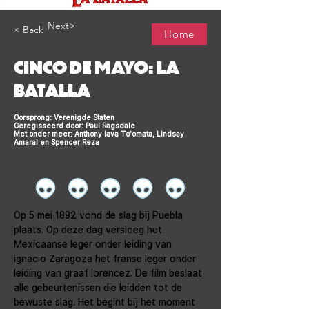
Next>
< Back
Home
CINCO DE MAYO: LA
BATALLA
Oorsprong: Verenigde Staten
Geregisseerd door: Paul Ragsdale
Met onder meer: Anthony Iava To'omata, Lindsay
Amaral en Spencer Reza
Op 5 mei 1892 vond de slag bij Puebla 
plaats. Op deze dag versloeg het 
Mexicaanse leger onder leiding van 
ignacio Zaragoza het franse leger onder 
leiding van graaf lorencez. De film beslaat 
alle gebeurtenissen die leidden tot de 
bewuste slag. Het begint bij het moment 