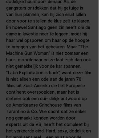
dodelijke huurmoor- denaar. Als de 
gangsters ontdekken dat hij getuige is 
van hun plannen, kan hij zich eruit lullen 
door voor te stellen de klus zelf te klaren. 
En hoewel Santiago geen zin heeft om de 
dame in kwestie neer te leggen, moet hij 
haar wel opsporen om haar op de hoogte 
te brengen van het gebeuren. Maar “The 
Machine Gun Woman” is niet zomaar een 
huur- moordenaar en ze laat zich dan ook 
niet gemakkelijk voor de kar spannen.
“Latin Exploitation is back”, want deze film 
is niet alleen een ode aan de jaren 70-
films uit Zuid-Amerika die het Europese 
continent overspoelden, maar het is 
meteen ook een dui- delijk antwoord op 
de Amerikaanse Grindhouse films van 
Tarantino & Co. Wie dacht dat ze enkel 
nog gemaakt konden worden door 
experts uit de VS, heeft het compleet bij 
het verkeerde eind. Hard, sexy, dodelijk en 
bovenal sensueel ... een must voor de 