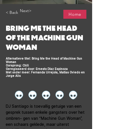
Next>
< Back
Home
BRING ME THE HEAD
OF THE MACHINE GUN
WOMAN
Alternatieve titel: Bring Me the Head of Machine Gun
Woman
Oorsprong: Chili
Geregisseerd door: Ernesto Díaz Espinoza
Met onder meer: Fernanda Urrejola, Matías Oviedo en
Jorge Alis
DJ Santiago is toevallig getuige van een 
gesprek tussen enkele gangsters over het 
ombren- gen van “Machine Gun Woman”, 
een schaars geklede, maar uiterst 