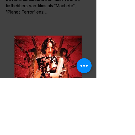
liefhebbers van films als "Machete", 
"Planet Terror" enz ...