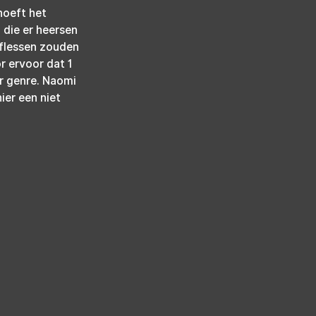
hoeft het 
 die er heersen 
flessen zouden 
 ervoor dat 1 
r genre. Naomi 
er een niet 