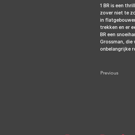
1 BR is een thri
zover niet te z
in flatgebouwe
trekken en er 
BR een snoeihar
Grossman, die w
onbelangrijke r
Previous