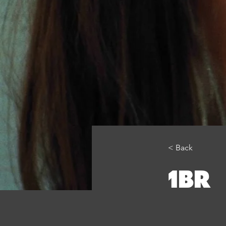
< Back
1BR