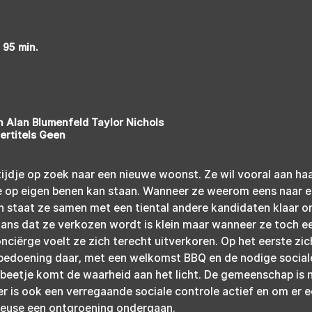
- 95 min.
 Alan Blumenfeld Taylor Nichols
ertitels Geen
 tijdje op zoek naar een nieuwe woonst. Ze wil vooral aan ha
e op eigen benen kan staan. Wanneer ze weerom eens naar e
en staat ze samen met een tiental andere kandidaten klaar o
ans dat ze verkozen wordt is klein maar wanneer ze toch ee
nciërge voelt ze zich terecht uitverkoren. Op het eerste zich
 bedoening daar, met een welkomst BBQ en de nodige sociale 
 beetje komt de waarheid aan het licht. De gemeenschap is ni
r is ook een verregaande sociale controle actief en om er ec
heuse een ontgroening ondergaan.