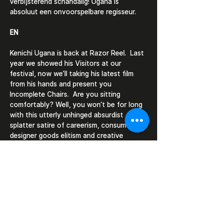
verbijsterend schandalig! Ugana is 
absoluut een onvoorspelbare regisseur. 
EN
Kenichi Ugana is back at Razor Reel.  Last 
year we showed his Visitors at our 
festival, now we’ll taking his latest film 
from his hands and present you 
Incomplete Chairs.  Are you sitting 
comfortably? Well, you won’t be for long 
with this utterly unhinged absurdist 
splatter satire of careerism, consumerism, 
designer goods elitism and creative 
megalomania, that…
Show More