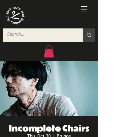
Incomplete Chairs
Thu, Oct 30
  |  
Brugge