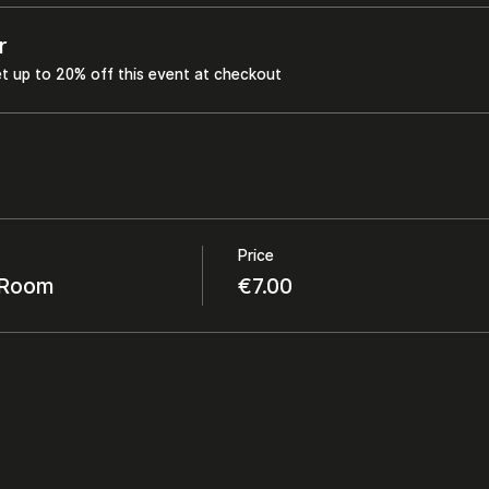
r
t up to 20% off this event at checkout
Price
y Room
€7.00