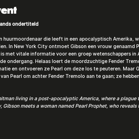
vent
ands ondertiteld
n huurmoordenaar die leeft in een apocalyptisch Amerika, w
eien. In New York City ontmoet Gibson een vrouw genaamd P
is met vitale informatie voor een groep wetenschappers in A
 de ondergang. Helaas loert de moordzuchtige Fender Tremo
atie en ontvoeren ze Pearl om deze los te peuteren. Maar 
 van Pearl om achter Fender Tremolo aan te gaan; ze hebben
itman living in a post-apocalyptic America, where a plague t
y, Gibson meets a woman named Pearl Prophet, who reveals to