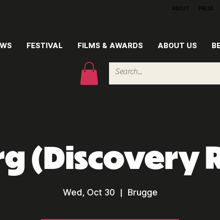
ABOUT
PRESS
EWS
FESTIVAL
FILMS & AWARDS
ABOUT US
B
g (Discovery
Wed, Oct 30
  |  
Brugge