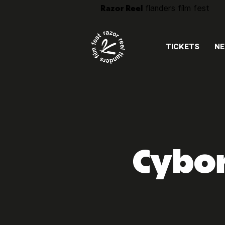
Razor Reel
flanders film fest
TICKETS
N
Cybor