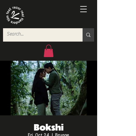
Bokshi
Fri, Oct 24
  |  
Brugge