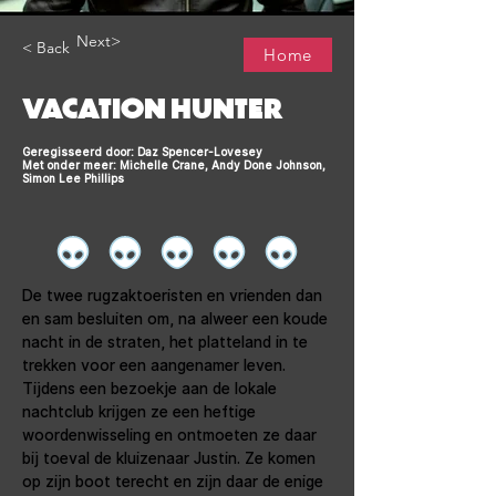
Next>
< Back
Home
VACATION HUNTER
Geregisseerd door: Daz Spencer-Lovesey
Met onder meer: Michelle Crane, Andy Done Johnson,
Simon Lee Phillips
De twee rugzaktoeristen en vrienden dan 
en sam besluiten om, na alweer een koude 
nacht in de straten, het platteland in te 
trekken voor een aangenamer leven. 
Tijdens een bezoekje aan de lokale 
nachtclub krijgen ze een heftige 
woordenwisseling en ontmoeten ze daar 
bij toeval de kluizenaar Justin. Ze komen 
op zijn boot terecht en zijn daar de enige 