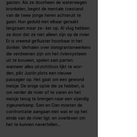
gasten. Als ze doorheen de waterwegen 
kronkelen, begint de mentale toestand 
van de twee jonge heren achteruit te 
gaan. Hun geduld met elkaar geraakt 
langzaam maar ze- ker op. Al vlug hebben 
ze door dat ze niet alleen zijn op de rivier. 
Er is vreemd gefluister hoorbaar in het 
donker. Verhalen over immigrantenwerkers 
die verdwenen zijn om het riviersysteem 
uit te bouwen, spelen sam parten. 
wanneer alles uitzichtloos lijkt te wor- 
den, pikt Justin plots een nieuwe 
passagier op. Het gaat om een gewond 
meisje. De enige optie die ze hebben, is 
om verder de rivier af te varen en het 
meisje terug te brengen naar een vijandig 
zigeunerkamp. Sam en Dan moeten de 
confrontatie aangaan met wat er op het 
einde van de rivier ligt. en overleven om 
het te kunnen navertellen...