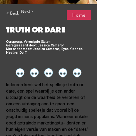
Next>
< Back
Home
TRUTH OR DARE
Oorsprong: Verenigde Staten
Geregisseerd door: Jessica Cameron
Met onder meer: Jessica Cameron, Ryan Kiser en
Heather Dorff
Iedereen kent wel het spelletje truth or 
dare, een spel waarbij je een ander 
uitdaagt om de waarheid te vertellen of 
om een uitdaging aan te gaan. een 
onschuldig spelletje dat vooral bij de 
jeugd immens populair is. Wanneer enkele 
goed getrainde marketingstu- denten er 
hun eigen versie van maken en de “dares” 
op YouTube zetten, loopt het publiek 