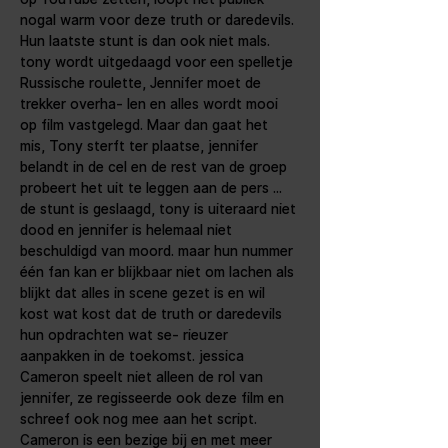
nogal warm voor deze truth or daredevils. 
Hun laatste stunt is dan ook niet mals. 
tony wordt uitgedaagd voor een spelletje 
Russische roulette, Jennifer moet de 
trekker overha- len en alles wordt mooi 
op film vastgelegd. Maar dan gaat het 
mis, Tony sterft ter plaatse, jennifer 
belandt in de cel en de rest van de groep 
probeert het uit te leggen aan de pers ... 
de stunt is geslaagd, tony is uiteraard niet 
dood en jennifer is helemaal niet 
beschuldigd van moord. maar hun nummer 
één fan kan er blijkbaar niet om lachen als 
blijkt dat alles in scene gezet is en wil 
kost wat kost dat de truth or daredevils 
hun opdrachten wat se- rieuzer 
aanpakken in de toekomst. jessica 
Cameron speelt niet alleen de rol van 
jennifer, ze regisseerde ook deze film en 
schreef ook nog mee aan het script.
Cameron is een bezige bij en met meer 