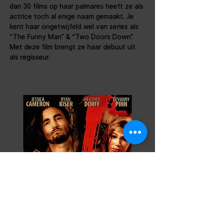
dan 30 films op haar palmares heeft ze als 
actrice toch al enige naam gemaakt. Je 
kent haar ongetwijfeld wel van series als 
“The Funny Man” & “Two Doors Down”. 
Met deze film brengt ze haar debuut uit 
als regisseur.