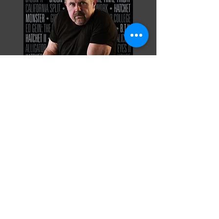
Razor Reel
flanders film fest 2026