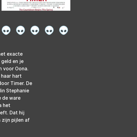
 het exacte 
geld en je 
m voor Oona. 
haar hart 
door Timer. De 
din Stephanie 
e de ware 
a het 
t. Dat hij 
ijn pijlen af 