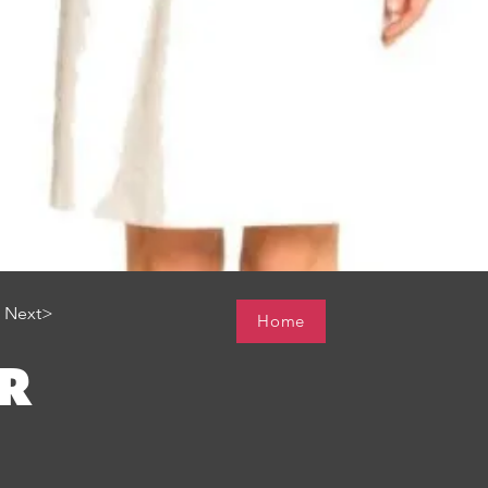
Next>
Home
ER