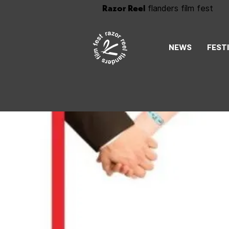
Razor Reel
flanders film fest
NEWS
FEST