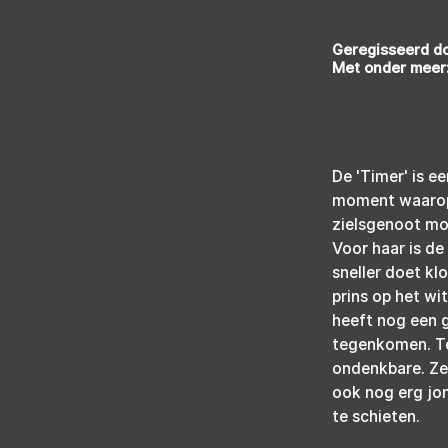
Geregisseerd do
Met onder meer:
De 'Timer' is ee
moment waarop j
zielsgenoot moe
Voor haar is de
sneller doet kl
prins op het wi
heeft nog een g
tegenkomen. Ter
ondenkbare. Ze
ook nog erg jon
te schieten.