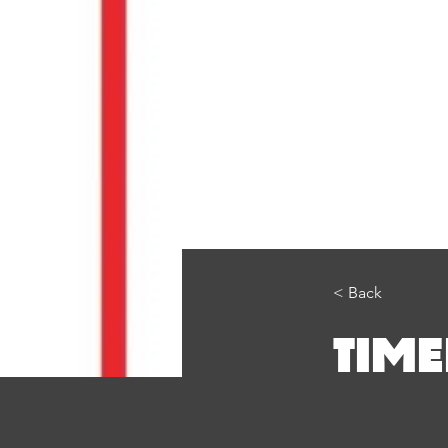
< Back
TIM