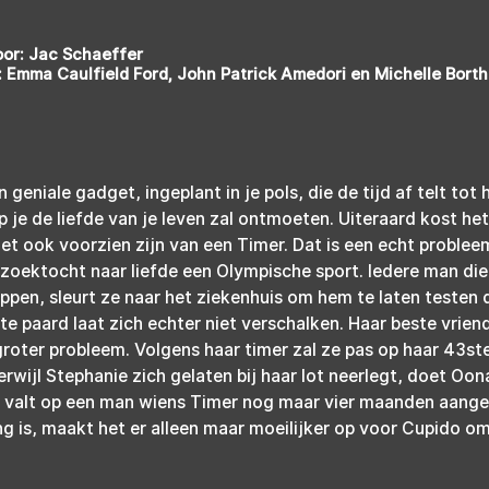
or: Jac Schaeffer
 Emma Caulfield Ford, John Patrick Amedori en Michelle Borth
n geniale gadget, ingeplant in je pols, die de tijd af telt tot
e de liefde van je leven zal ontmoeten. Uiteraard kost het 
t ook voorzien zijn van een Timer. Dat is een echt problee
 zoektocht naar liefde een Olympische sport. Iedere man die 
oppen, sleurt ze naar het ziekenhuis om hem te laten testen 
tte paard laat zich echter niet verschalken. Haar beste vrien
roter probleem. Volgens haar timer zal ze pas op haar 43st
wijl Stephanie zich gelaten bij haar lot neerlegt, doet Oon
 valt op een man wiens Timer nog maar vier maanden aangeef
g is, maakt het er alleen maar moeilijker op voor Cupido om z