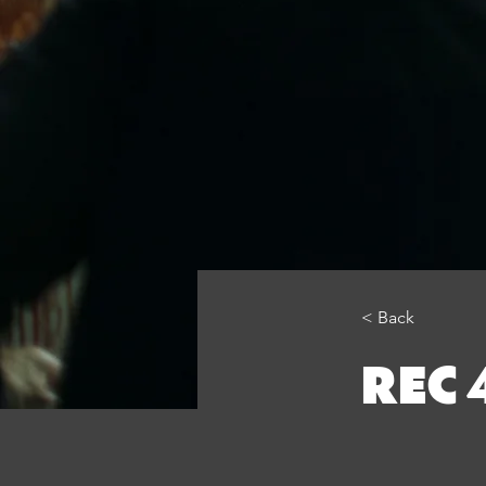
< Back
REC 