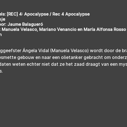
tels: [REC] 4: Apocalypse / Rec 4 Apocalypse
nje
oor: Jaume Balagueró
: Manuela Velasco, Mariano Venancio en María Alfonsa Rosso
n
aggeefster Ángela Vidal (Manuela Velasco) wordt door de b
besmette gebouw en naar een olietanker gebracht om onderz
daten weten echter niet dat ze het zaad draagt van een mys
s.