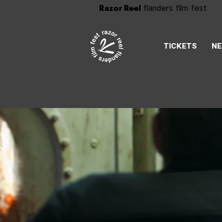
Razor Reel
flanders film fest
TICKETS
N