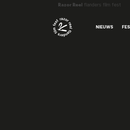
Razor Reel
flanders film fest
NIEUWS
FES