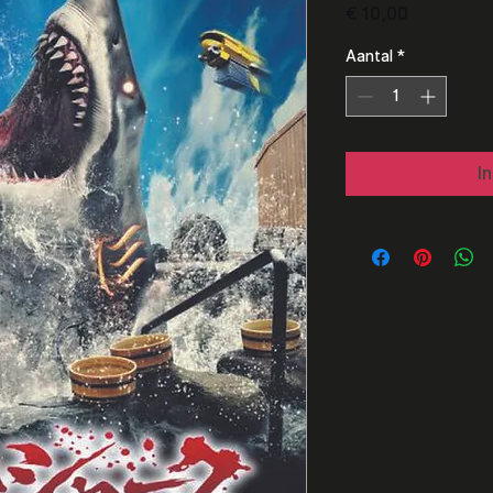
Prijs
€ 10,00
Aantal
*
I