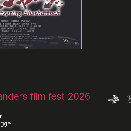
landers film fest 2026
r
ugge