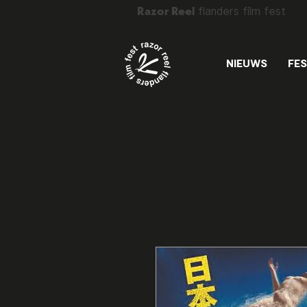
Razor Reel
flanders film fest
NIEUWS
FES