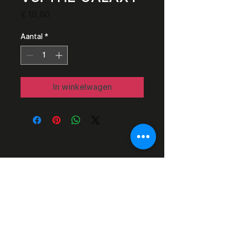
Prijs
€ 10,00
Aantal
*
In winkelwagen
Razor Reel
flanders film fest 2026
29 oktober - 7 november
Magdalenastraat 30, Brugge