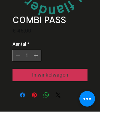
COMBI PASS
Prijs
€ 45,00
Aantal
*
In winkelwagen
Razor Reel
flanders film fest 2026