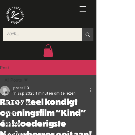
Post
All Posts
press113
All Posts
11 sep 2025
1 minuten om te lezen
Razor Reel kondigt
RETROZOOM
openingsfilm “Kind”
EVENT
én bloederigste
NIEUWS
Nederhorror ooit aan!
FESTIVAL