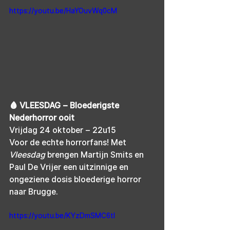
https://youtu.be/HaYOuvWq0cM
🩸 VLEESDAG – Bloederigste 
Nederhorror ooit
Vrijdag 24 oktober – 22u15
Voor de echte horrorfans! Met 
Vleesdag
 brengen Martijn Smits en 
Paul De Vrijer een uitzinnige en 
ongeziene dosis bloederige horror 
naar Brugge.
https://youtu.be/KYzDmSMC6tI