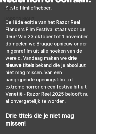
Beste filmliefhebber,
MIFF
HORROR NIGHT
De 18de editie van het Razor Reel 
Flanders Film Festival staat voor de 
deur! Van 23 oktober tot 1 november 
dompelen we Brugge opnieuw onder 
in genrefilm uit alle hoeken van de 
wereld. Vandaag maken we 
drie 
nieuwe titels
 bekend die je absoluut 
niet mag missen. Van een 
aangrijpende openingsfilm tot 
extreme horror en een festivalhit uit 
Vene
tië - Razor Reel 2025 belooft nu 
al onvergetelijk te worden.
Drie titels die je niet mag 
missen!