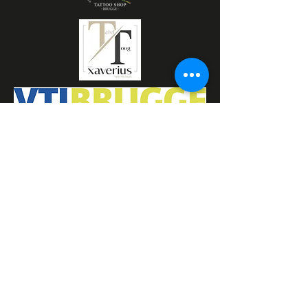
Razor Reel
flanders film fest 2026
29 oktober - 7 november
Magdalenastraat 30, Brugge