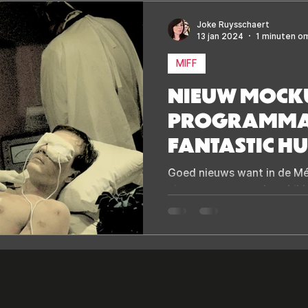
Joke Ruysschaert
13 jan 2024
1 minuten om
MIFF
NIEUW MOCK
PROGRAMMA 
FANTASTIC H
Goed nieuws want in de Mél
nieuw programma beschikb
"Mockumentary"!