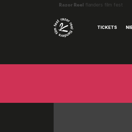
Razor Reel
flanders film fest
TICKETS
NI