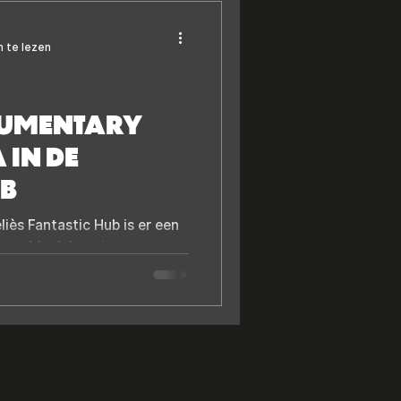
 te lezen
UMENTARY
IN DE
UB
iès Fantastic Hub is er een
aar. Maak kennis met