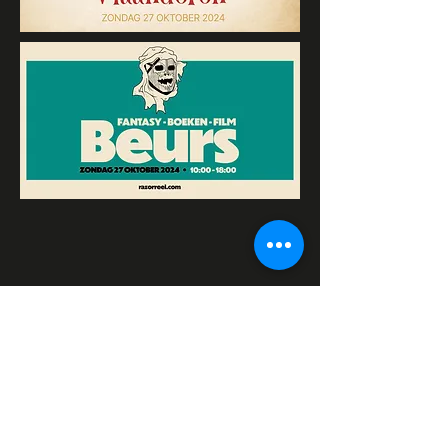
Razor Reel
flanders film fest 2026
29 oktober - 7 november
Magdalenastraat 30, Brugge