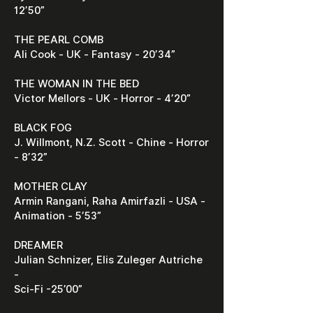
12’50”
THE PEARL COMB
Ali Cook - UK - Fantasy - 20’34”
THE WOMAN IN THE BED
Victor Mellors - UK - Horror - 4’20”
BLACK FOG
J. Willmont, N.Z. Scott - Chine - Horror
- 8’32”
MOTHER CLAY
Armin Rangani, Raha Amirfazli - USA -
Animation - 5’53”
DREAMER
Julian Schnizer, Elis Zuleger Autriche
-
Sci-Fi -25’00”