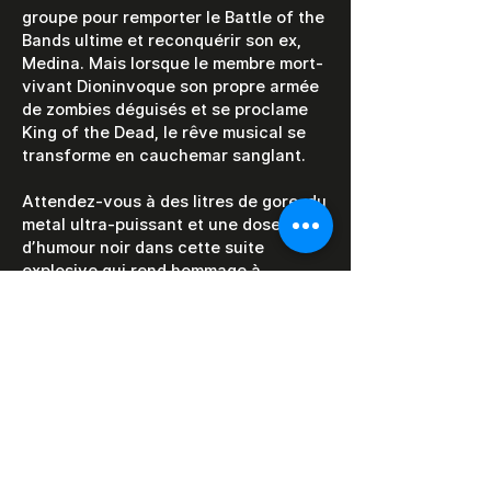
groupe pour remporter le Battle of the
Bands ultime et reconquérir son ex,
Medina. Mais lorsque le membre mort-
vivant Dioninvoque son propre armée
de zombies déguisés et se proclame
King of the Dead, le rêve musical se
transforme en cauchemar sanglant.
Attendez-vous à des litres de gore, du
metal ultra-puissant et une dose folle
d’humour noir dans cette suite
explosive qui rend hommage à
l’héritage des premiers classiques
splatter de Peter Jackson.
Deathgasm 2 est une pure folie métal
– plus brut, plus sanglant et plus
intense que jamais.