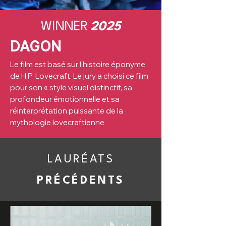
WINNER
2025
DAGON
Le film est basé sur l'histoire éponyme
de H.P. Lovecraft. Le jury a choisi ce film
pour son « style visuel distinctif, sa
profondeur émotionnelle et sa
réinterprétation puissante de la
mythologie lovecraftienne
LAURÉATS
PRÉCÉDENTS