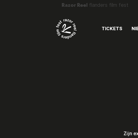
Razor Reel
flanders film fest
TICKETS
NI
Zijn e