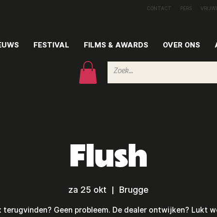
CONTACT
PERS
VRIJW
EUWS
FESTIVAL
FILMS & AWARDS
OVER ONS
Flush
za 25 okt
  |  
Brugge
x terugvinden? Geen probleem. De dealer ontwijken? Lukt we