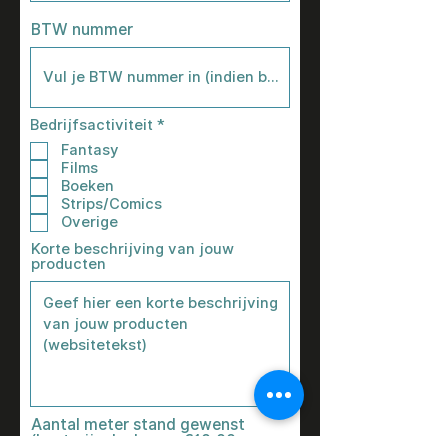
BTW nummer
V
Bedrijfsactiviteit
*
e
Fantasy
r
Films
e
i
Boeken
s
Strips/Comics
t
Overige
Korte beschrijving van jouw
producten
Aantal meter stand gewenst
(kostprijs deelname €10,00