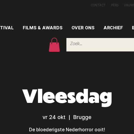
CONTACT
PERS
VRIJW
TIVAL
FILMS & AWARDS
OVER ONS
ARCHIEF
Vleesdag
vr 24 okt
  |  
Brugge
De bloederigste Nederhorror ooit!