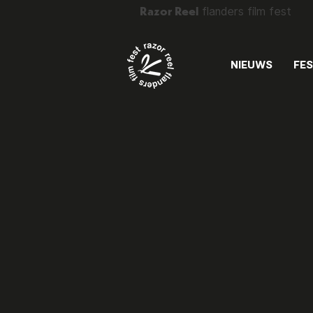
Razor Reel
flanders film fest
NIEUWS
FES