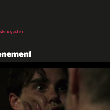
ndere gasten
venement