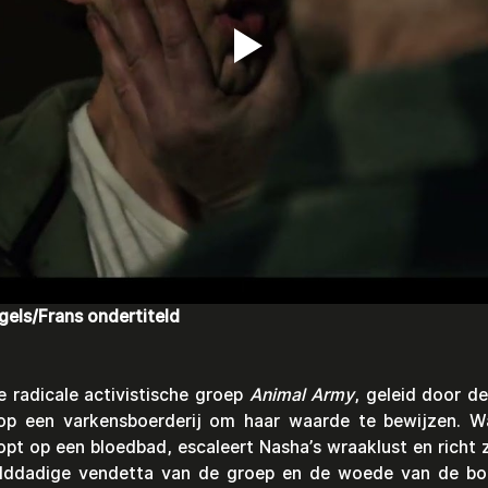
els/Frans ondertiteld
de radicale activistische groep 
Animal Army
, geleid door d
 op een varkensboerderij om haar waarde te bewijzen. W
opt op een bloedbad, escaleert Nasha’s wraaklust en richt 
lddadige vendetta van de groep en de woede van de boe