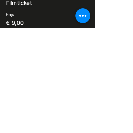
Filmticket
Prijs
€ 9,00
Deel dit evenement
Razor Reel
flanders film fest 2026