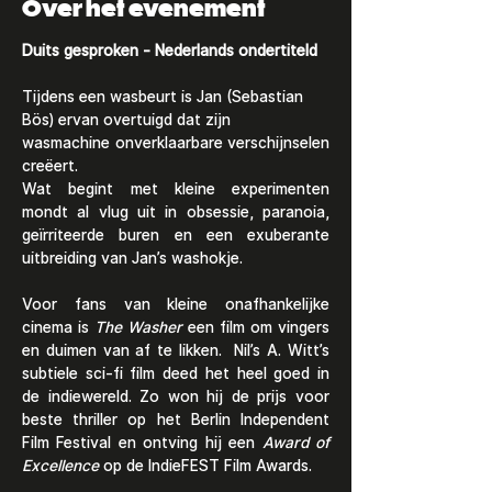
Over het evenement
Duits gesproken - Nederlands ondertiteld
Tijdens een wasbeurt is Jan (Sebastian 
Bös) ervan overtuigd dat zijn
wasmachine onverklaarbare verschijnselen 
creëert.
Wat begint met kleine experimenten 
mondt al vlug uit in obsessie, paranoia, 
geïrriteerde buren en een exuberante 
uitbreiding van Jan’s washokje.
Voor fans van kleine onafhankelijke 
cinema is 
The Washer
 een film om vingers 
en duimen van af te likken.  Nil’s A. Witt’s 
subtiele sci-fi film deed het heel goed in 
de indiewereld. Zo won hij de prijs voor 
beste thriller op het Berlin Independent 
Film Festival en ontving hij een 
Award of 
Excellence
 op de IndieFEST Film Awards.