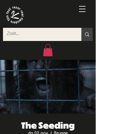
The Seeding
do 02 nov
  |  
Brugge