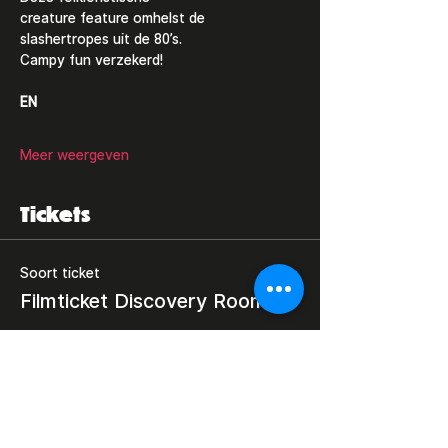
creature feature omhelst de 
slashertropes uit de 80’s. 
Campy fun verzekerd! 
EN
Meer weergeven
Tickets
Soort ticket
Filmticket Discovery Room
Prijs
€ 0,00
Totaal
€ 0,00