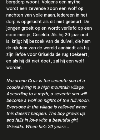
bergdorp woont. Volgens een mythe 
wordt een zevende zoon een wolf op 
nachten van volle maan. Iedereen in het 
dorp is opgelucht als dit niet gebeurt. De 
jongen groeit op en wordt verliefd op een 
mooi meisje, Griselda. Als hij 20 jaar oud 
is, krijgt hij bezoek van de duivel, die hem 
de rijkdom van de wereld aanbiedt als hij 
zijn liefde voor Griselda de rug toekeert, 
en als hij dit niet doet, zal hij een wolf 
worden.
Nazareno Cruz is the seventh son of a 
couple living in a high mountain village. 
According to a myth, a seventh son will 
become a wolf on nights of the full moon. 
Everyone in the village is relieved when 
this doesn’t happen. The boy grows up 
and falls in love with a beautiful girl, 
Griselda. When he’s 20 years…