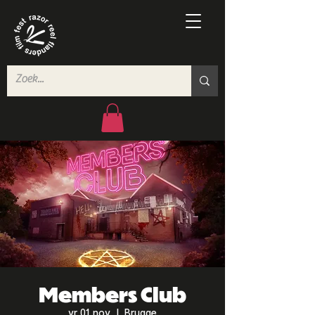
Members Club
vr 01 nov
  |  
Brugge