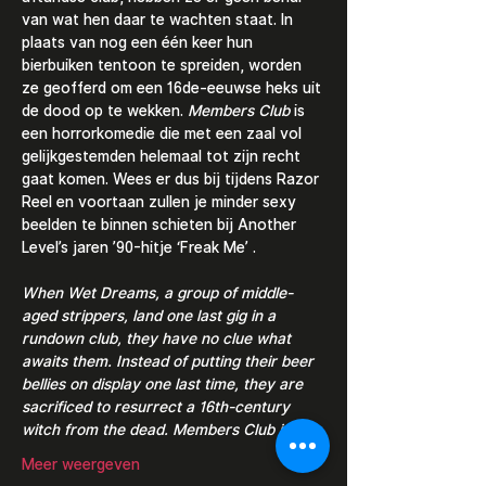
van wat hen daar te wachten staat. In 
plaats van nog een één keer hun 
bierbuiken tentoon te spreiden, worden 
ze geofferd om een 16de-eeuwse heks uit 
de dood op te wekken. 
Members Club 
is 
een horrorkomedie die met een zaal vol 
gelijkgestemden helemaal tot zijn recht 
gaat komen. Wees er dus bij tijdens Razor 
Reel en voortaan zullen je minder sexy 
beelden te binnen schieten bij Another 
Level’s jaren ’90-hitje ‘Freak Me’ .
When Wet Dreams, a group of middle-
aged strippers, land one last gig in a 
rundown club, they have no clue what 
awaits them. Instead of putting their beer 
bellies on display one last time, they are 
sacrificed to resurrect a 16th-century 
witch from the dead. Members Club is…
Meer weergeven