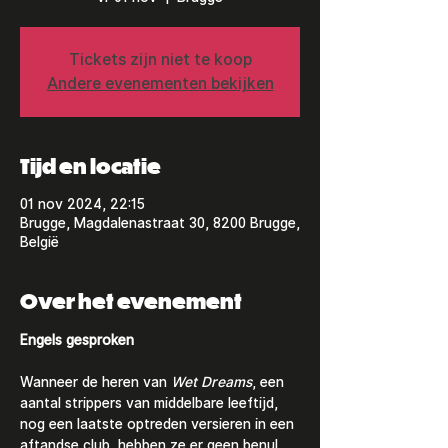
Tickets zijn niet te koop
Andere evenementen bekijken
Tijd en locatie
01 nov 2024, 22:15
Brugge, Magdalenastraat 30, 8200 Brugge,
België
Over het evenement
Engels gesproken 
Wanneer de heren van
 Wet Dreams
, een 
aantal strippers van middelbare leeftijd, 
nog een laatste optreden versieren in een 
aftandse club, hebben ze er geen benul 