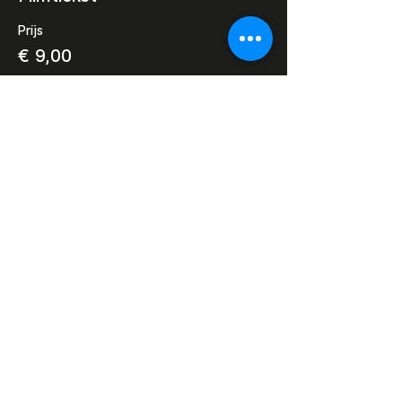
Prijs
€ 9,00
Deel dit evenement
Razor Reel
flanders film fest 2026