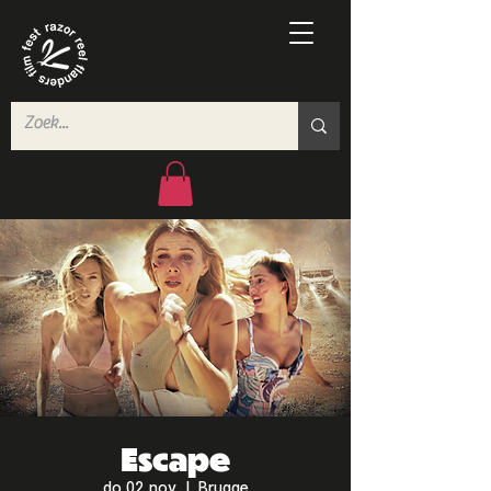
Escape
do 02 nov
  |  
Brugge