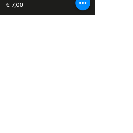
€ 7,00
Deel dit evenement
Razor Reel
flanders film fest 2026
29 oktober - 7 november
Magdalenastraat 30, Brugge