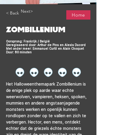
Next>
< Back
Home
ZOMBILLENIUM
Oorsprong: Frankrijk / België
Geregisseerd door: Arthur de Pins en Alexis Ducord
Met onder meer: Emmanuel Curtil en Alain Choquet
Duur: 80 minuten
Het Halloweenthemapark Zombillenium is 
de enige plek op aarde waar echte 
weerwolven, vampieren, heksen, spoken, 
mummies en andere angstaanjagende 
monsters werken en openlijk kunnen 
rondlopen zonder op te vallen en zich te 
verbergen. Hector, een mens, ontdekt 
echter dat de griezels échte monsters 
zijn en dreigt de ware identiteit van de 