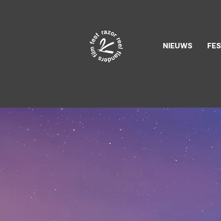
Razor Reel
flanders film fest
NIEUWS
FES