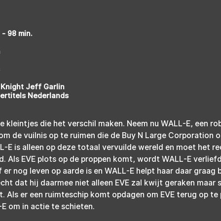
 - 98 min.
n
 Knight Jeff Garlin
ertitels Nederlands
e kleintjes die het verschil maken. Neem nu WALL-E, een rob
m de vuilnis op te ruimen die de Buy N Large Corporation o
L-E is alleen op deze totaal vervuilde wereld en moet het r
nd. Als EVE plots op de proppen komt, wordt WALL-E verlief
er nog leven op aarde is en WALL-E helpt haar daar graag bi
 echt dat hij daarmee niet alleen EVE zal kwijt geraken maar s
t. Als er een ruimteschip komt opdagen om EVE terug op te p
E om in actie te schieten.