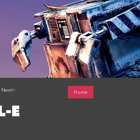
Next>
Home
L-E