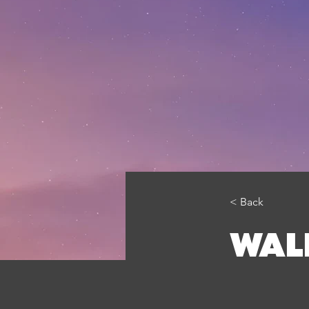
< Back
WAL