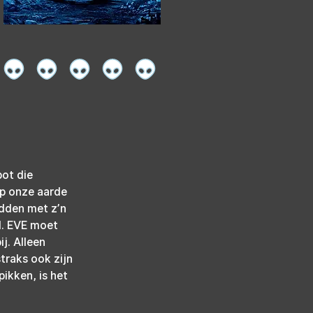
ot die 
p onze aarde 
edden met z’n 
d. EVE moet 
j. Alleen 
traks ook zijn 
ikken, is het 